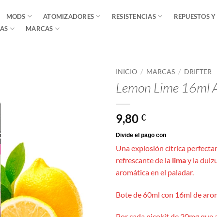
MODS
ATOMIZADORES
RESISTENCIAS
REPUESTOS Y
AS
MARCAS
INICIO
/
MARCAS
/
DRIFTER
Lemon Lime 16ml A
9,80
€
Una explosión cítrica perfecta
refrescante de la
lima
y la dulz
aromática en el paladar.
Bote de 60ml con 16ml de arom
Por cada nicokit de 20mg que 