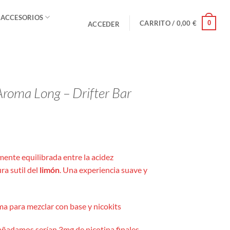
 ACCESORIOS
0
CARRITO /
0,00
€
ACCEDER
roma Long – Drifter Bar
mente equilibrada entre la acidez
ura sutil del
limón
. Una experiencia suave y
a para mezclar con base y nicokits
añadamos serían 3mg de nicotina finales,