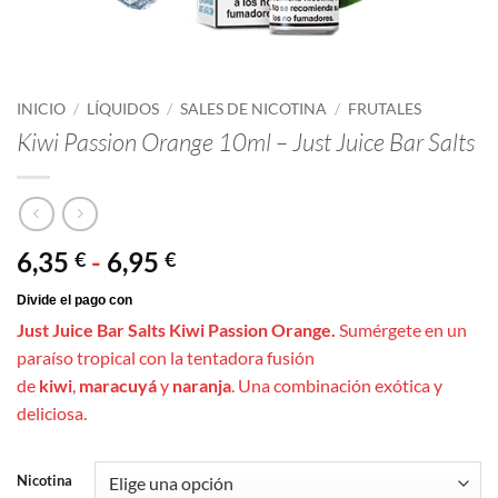
INICIO
/
LÍQUIDOS
/
SALES DE NICOTINA
/
FRUTALES
Kiwi Passion Orange 10ml – Just Juice Bar Salts
Rango
6,35
-
6,95
€
€
de
precios:
Just Juice Bar Salts Kiwi Passion Orange.
Sumérgete en un
desde
paraíso tropical con la tentadora fusión
6,35 €
de
kiwi
,
maracuyá
y
naranja
. Una combinación exótica y
hasta
deliciosa.
6,95 €
Nicotina