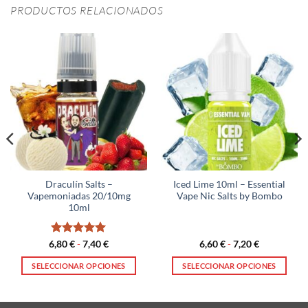
PRODUCTOS RELACIONADOS
Draculín Salts –
Iced Lime 10ml – Essential
Vapemoniadas 20/10mg
Vape Nic Salts by Bombo
10ml
Valorado
Rango
Rango
6,80
€
-
7,40
€
6,60
€
-
7,20
€
de
de
con
5
de 5
precios:
precios:
SELECCIONAR OPCIONES
SELECCIONAR OPCIONES
desde
desde
6,80 €
6,60 €
Este
Este
hasta
hasta
producto
producto
7,40 €
7,20 €