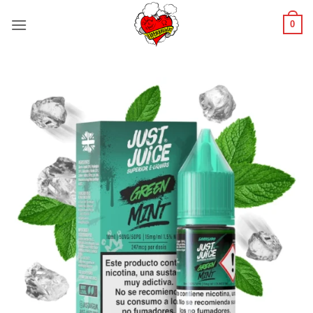
Saltar
0
al
contenido