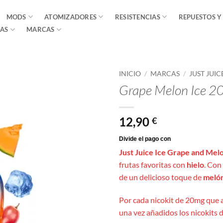
MODS
ATOMIZADORES
RESISTENCIAS
REPUESTOS Y
AS
MARCAS
INICIO
/
MARCAS
/
JUST JUIC
Grape Melon Ice 20
12,90
€
Just Juice Ice Grape and Mel
frutas favoritas con
hielo
. Con
de un delicioso toque de
meló
Por cada nicokit de 20mg que 
una vez añadidos los nicokits d