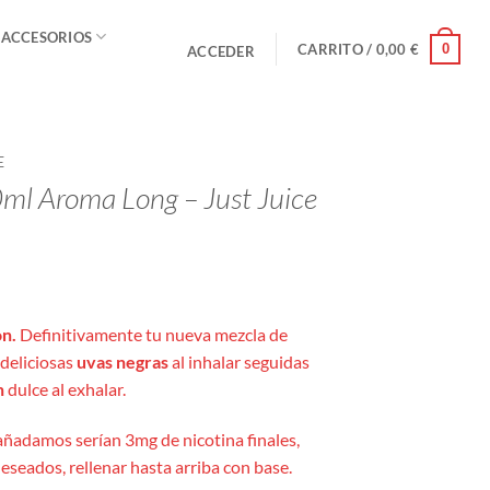
 ACCESORIOS
0
CARRITO /
0,00
€
ACCEDER
E
ml Aroma Long – Just Juice
on.
Definitivamente tu nueva mezcla de
 deliciosas
uvas negras
al inhalar seguidas
n
dulce al exhalar.
añadamos serían 3mg de nicotina finales,
eseados, rellenar hasta arriba con base.