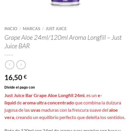
INICIO
/
MARCAS
/
JUST JUICE
Grape Aloe 24ml/120ml Aroma Longfill – Just
Juice BAR
16,50
€
Just Juice Bar Grape Aloe Longfill 24ml
, es un
e-
liquid
de
aroma ultra concentrado
que combina la dulzura
jugosa de las
uvas
maduras con la frescura suave del
aloe
vera
, creando un equilibrio perfecto que deleita los sentidos.
Bote de 120ml con 24ml de aroma para mezclar con base y