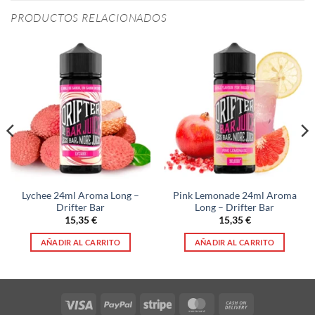
PRODUCTOS RELACIONADOS
Lychee 24ml Aroma Long –
Pink Lemonade 24ml Aroma
Drifter Bar
Long – Drifter Bar
15,35
€
15,35
€
AÑADIR AL CARRITO
AÑADIR AL CARRITO
Visa
PayPal
Stripe
MasterCard
Cash