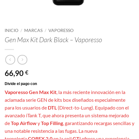
INICIO
/
MARCAS
/
VAPORESSO
Gen Max Kit Dark Black – Vaporesso
66,90
€
Vaporesso Gen Max Kit
, la más reciente innovación en la
aclamada serie GEN de kits box diseñados especialmente
para los usuarios de
DTL
(Direct-to-Lung). Equipado con el
avanzado iTank T, que ahora presenta un sistema mejorado
de
Top Airflow
y
Top Filling
, garantizando recargas sencillas y
una notable resistencia a las fugas. La nueva
tecnología
COREX 2.0
en la coil
GTi
ofrece una experiencia