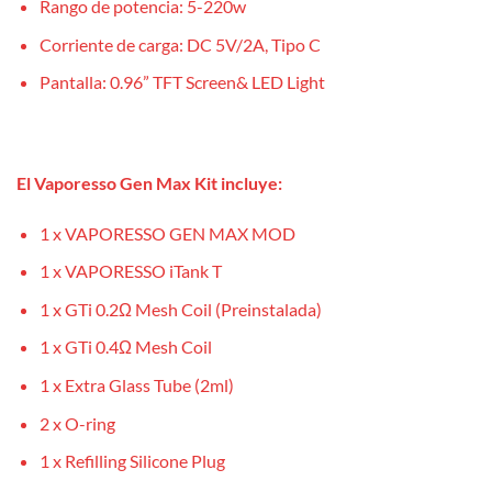
Rango de potencia: 5-220w
Corriente de carga: DC 5V/2A, Tipo C
Pantalla: 0.96” TFT Screen& LED Light
El Vaporesso Gen Max Kit incluye:
1 x VAPORESSO GEN MAX MOD
1 x VAPORESSO iTank T
1 x GTi 0.2Ω Mesh Coil (Preinstalada)
1 x GTi 0.4Ω Mesh Coil
1 x Extra Glass Tube (2ml)
2 x O-ring
1 x Refilling Silicone Plug