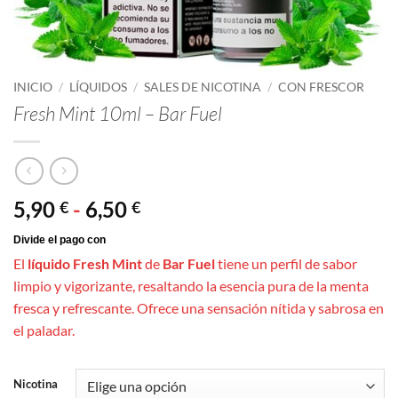
INICIO
/
LÍQUIDOS
/
SALES DE NICOTINA
/
CON FRESCOR
Fresh Mint 10ml – Bar Fuel
Rango
5,90
-
6,50
€
€
de
precios:
El
líquido Fresh Mint
de
Bar Fuel
tiene un perfil de sabor
desde
limpio y vigorizante, resaltando la esencia pura de la menta
5,90 €
fresca y refrescante. Ofrece una sensación nítida y sabrosa en
hasta
el paladar.
6,50 €
Nicotina