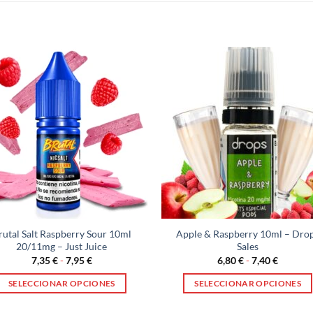
rutal Salt Raspberry Sour 10ml
Apple & Raspberry 10ml – Dro
20/11mg – Just Juice
Sales
Rango
Rango
7,35
€
-
7,95
€
6,80
€
-
7,40
€
de
de
precios:
precios:
SELECCIONAR OPCIONES
SELECCIONAR OPCIONES
desde
desde
7,35 €
6,80 €
Este
Este
hasta
hasta