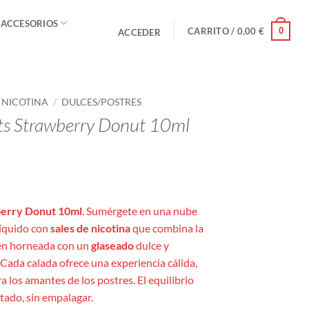
 ACCESORIOS
0
CARRITO /
0,00
€
ACCEDER
E NICOTINA
/
DULCES/POSTRES
lts Strawberry Donut 10ml
o
s:
berry Donut 10ml
. Sumérgete en una nube
líquido con
sales de nicotina
que combina la
én horneada con un
glaseado
dulce y
. Cada calada ofrece una experiencia cálida,
ra los amantes de los postres. El equilibrio
utado, sin empalagar.