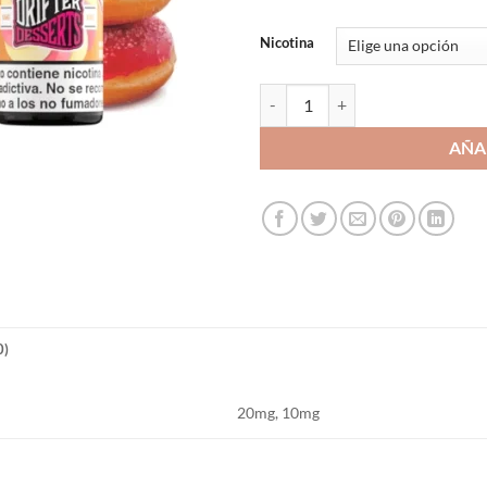
Nicotina
Drifter Desserts Salts Strawberr
AÑA
0)
20mg, 10mg