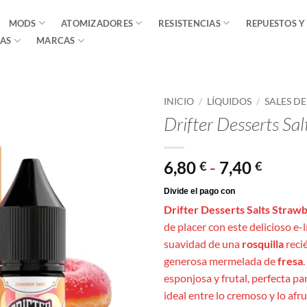
MODS
ATOMIZADORES
RESISTENCIAS
REPUESTOS Y
AS
MARCAS
INICIO
/
LÍQUIDOS
/
SALES D
Drifter Desserts Sa
Rang
6,80
-
7,40
€
€
de
precio
Drifter Desserts Salts Straw
desde
de placer con este delicioso e-
6,80 €
suavidad de una
rosquilla
reci
hasta
generosa mermelada de
fresa
7,40 €
esponjosa y frutal, perfecta pa
ideal entre lo cremoso y lo afr