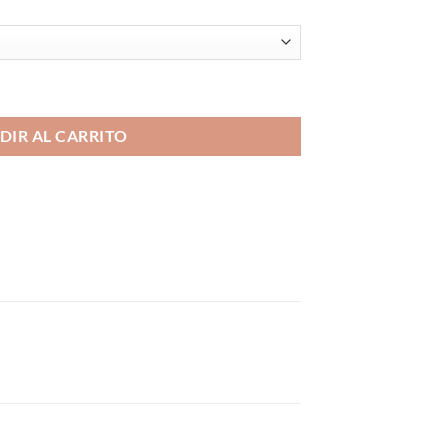
y Donut 10ml cantidad
DIR AL CARRITO