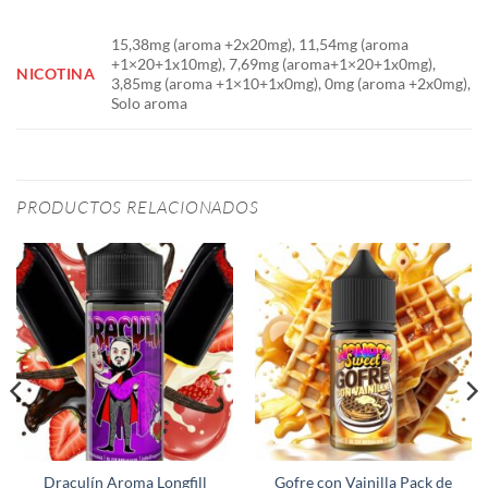
15,38mg (aroma +2x20mg), 11,54mg (aroma
+1×20+1x10mg), 7,69mg (aroma+1×20+1x0mg),
NICOTINA
3,85mg (aroma +1×10+1x0mg), 0mg (aroma +2x0mg),
Solo aroma
PRODUCTOS RELACIONADOS
Draculín Aroma Longfill
Gofre con Vainilla Pack de