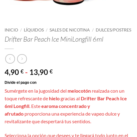
INICIO
/
LÍQUIDOS
/
SALES DE NICOTINA
/
DULCES/POSTRES
Drifter Bar Peach Ice MiniLongfill 6ml
Rango
4,90
-
13,90
€
€
de
precios:
Sumérgete en la jugosidad del
melocotón
realzada con un
desde
toque refrescante de
hielo
gracias al
Drifter Bar Peach Ice
4,90 €
6ml Longfill
. Este
earoma concentrado y
hasta
afrutado
proporciona una experiencia de vapeo dulce y
13,90 €
revitalizante que despertará tus sentidos.
Selecciona la opción que desees y te llegará todo junto en el