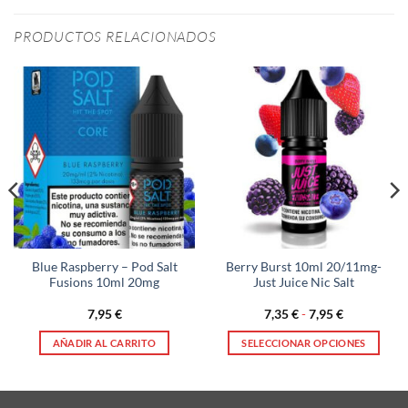
PRODUCTOS RELACIONADOS
Blue Raspberry – Pod Salt
Berry Burst 10ml 20/11mg-
Fusions 10ml 20mg
Just Juice Nic Salt
Rango
7,95
€
7,35
€
-
7,95
€
de
precios:
AÑADIR AL CARRITO
SELECCIONAR OPCIONES
desde
7,35 €
Este
hasta
producto
7,95 €
tiene