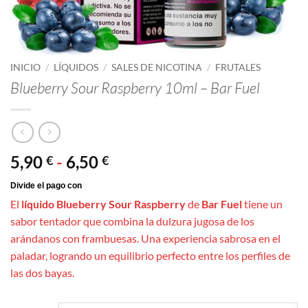
INICIO
/
LÍQUIDOS
/
SALES DE NICOTINA
/
FRUTALES
Blueberry Sour Raspberry 10ml – Bar Fuel
Rango
5,90
-
6,50
€
€
de
precios:
El
líquido Blueberry Sour Raspberry
de
Bar Fuel
tiene un
desde
sabor tentador que combina la dulzura jugosa de los
5,90 €
arándanos con frambuesas. Una experiencia sabrosa en el
hasta
paladar, logrando un equilibrio perfecto entre los perfiles de
6,50 €
las dos bayas.