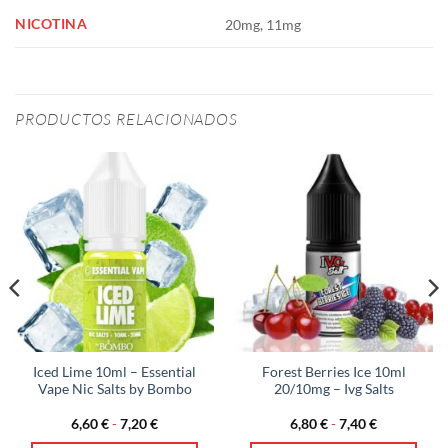
NICOTINA
20mg, 11mg
PRODUCTOS RELACIONADOS
Iced Lime 10ml – Essential
Forest Berries Ice 10ml
Vape Nic Salts by Bombo
20/10mg – Ivg Salts
Rango
Rango
6,60
€
-
7,20
€
6,80
€
-
7,40
€
de
de