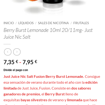
INICIO
/
LÍQUIDOS
/
SALES DE NICOTINA
/
FRUTALES
Berry Burst Lemonade 10ml 20/11mg- Just
Juice Nic Salt
Rango
7,35
-
7,95
€
€
de
precios:
Just Juice Nic Salt Fusion Berry Burst Lemonade.
Consigue
desde
esa sensación de verano durante todo el año con la
edición
7,35 €
limitada
de Just Juice, Fusion. Consiste en
dos sabores
hasta
ganadores de premios
, el
Berry Burst
lleno de
7,95 €
exquisitas
bayas silvestres
de verano
y
limonada
que hace