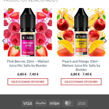
Pink Berries 10ml – Wailani
Peach and Mango 10ml –
Juice Nic Salts by Bombo
Wailani Juice Nic Salts by
Bombo
Rango
Rango
6,80
€
-
7,40
€
6,80
€
-
7,40
€
de
de
precios:
precios:
SELECCIONAR OPCIONES
SELECCIONAR OPCIONES
desde
desde
6,80 €
6,80 €
Este
Este
hasta
hasta
producto
producto
7,40 €
7,40 €
tiene
tiene
múltiples
múltiples
Visa
PayPal
Stripe
MasterCard
Cash
variantes.
variantes.
On