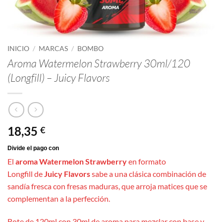
INICIO
/
MARCAS
/
BOMBO
Aroma Watermelon Strawberry 30ml/120
(Longfill) – Juicy Flavors
18,35
€
El
aroma Watermelon Strawberry
en formato
Longfill de
Juicy Flavors
sabe a una clásica combinación de
sandía fresca con fresas maduras, que arroja matices que se
complementan a la perfección.
Bote de 120ml con 30ml de aroma para mezclar con base y