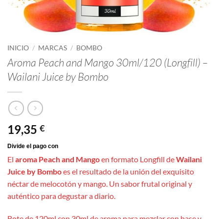
INICIO
/
MARCAS
/
BOMBO
Aroma Peach and Mango 30ml/120 (Longfill) –
Wailani Juice by Bombo
19,35
€
El
aroma Peach and Mango
en formato Longfill de
Wailani
Juice by Bombo
es el resultado de la unión del exquisito
néctar de melocotón y mango. Un sabor frutal original y
auténtico para degustar a diario.
Bote de 120ml con 30ml de aroma para mezclar con base y