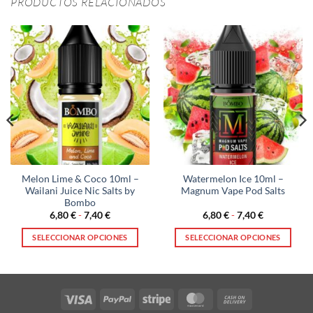
PRODUCTOS RELACIONADOS
Melon Lime & Coco 10ml –
Watermelon Ice 10ml –
Wailani Juice Nic Salts by
Magnum Vape Pod Salts
Bombo
Rango
Rango
6,80
€
-
7,40
€
6,80
€
-
7,40
€
de
de
precios:
precios:
SELECCIONAR OPCIONES
SELECCIONAR OPCIONES
desde
desde
6,80 €
6,80 €
Este
Este
hasta
hasta
producto
producto
7,40 €
7,40 €
tiene
tiene
múltiples
múltiples
Visa
PayPal
Stripe
MasterCard
Cash
variantes.
variantes.