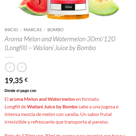
INICIO
/
MARCAS
/
BOMBO
Aroma Melon and Watermelon 30ml/120
(Longfill) – Wailani Juice by Bombo
19,35
€
El
aroma Melon and Watermelon
en formato
Longfill de
Wailani Juice by Bombo
sabe a una jugosa e
intensa mezcla de melón con sandía. Un sabor frutal
irresistible y refrescante que transporta al paraíso.
Bote de 120ml con 30ml de aroma para mezclar con base y