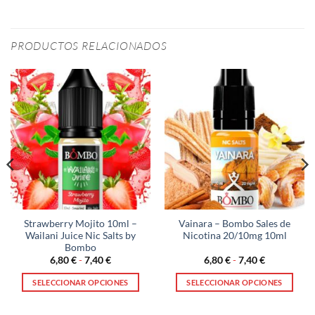
PRODUCTOS RELACIONADOS
Strawberry Mojito 10ml –
Vainara – Bombo Sales de
Wailani Juice Nic Salts by
Nicotina 20/10mg 10ml
Bombo
Rango
Rango
6,80
€
-
7,40
€
6,80
€
-
7,40
€
de
de
precios:
precios:
SELECCIONAR OPCIONES
SELECCIONAR OPCIONES
desde
desde
6,80 €
6,80 €
Este
Este
hasta
hasta
producto
producto
7,40 €
7,40 €