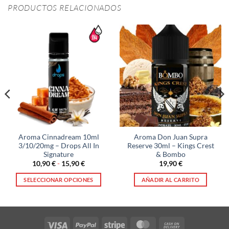
PRODUCTOS RELACIONADOS
Aroma Cinnadream 10ml
Aroma Don Juan Supra
3/10/20mg – Drops All In
Reserve 30ml – Kings Crest
Signature
& Bombo
Rango
10,90
€
-
15,90
€
19,90
€
de
precios:
SELECCIONAR OPCIONES
AÑADIR AL CARRITO
desde
10,90 €
Este
hasta
producto
15,90 €
tiene
múltiples
Visa
PayPal
Stripe
MasterCard
Cash