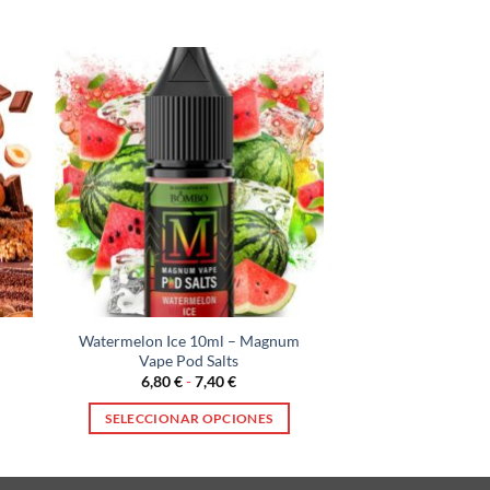
Watermelon Ice 10ml – Magnum
Vape Pod Salts
Rango
6,80
€
-
7,40
€
de
precios:
SELECCIONAR OPCIONES
desde
6,80 €
Este
hasta
producto
7,40 €