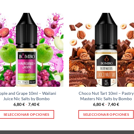
pple and Grape 10ml – Wailani
Choco Nut Tart 10ml – Pastry
Juice Nic Salts by Bombo
Masters Nic Salts by Bombo
Rango
Rango
6,80
€
-
7,40
€
6,80
€
-
7,40
€
de
de
precios:
precios:
SELECCIONAR OPCIONES
SELECCIONAR OPCIONES
desde
desde
6,80 €
6,80 €
Este
Este
hasta
hasta
producto
producto
7,40 €
7,40 €