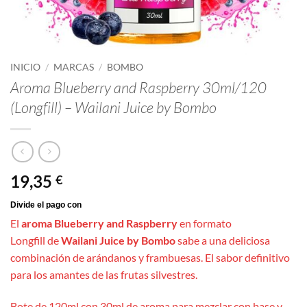
INICIO
/
MARCAS
/
BOMBO
Aroma Blueberry and Raspberry 30ml/120
(Longfill) – Wailani Juice by Bombo
19,35
€
El
aroma Blueberry and Raspberry
en formato
Longfill de
Wailani Juice by Bombo
sabe a una deliciosa
combinación de arándanos y frambuesas. El sabor definitivo
para los amantes de las frutas silvestres.
Bote de 120ml con 30ml de aroma para mezclar con base y