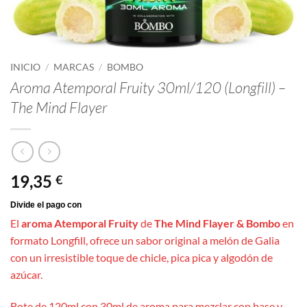
INICIO
/
MARCAS
/
BOMBO
Aroma Atemporal Fruity 30ml/120 (Longfill) –
The Mind Flayer
19,35
€
El
aroma Atemporal Fruity
de
The Mind Flayer & Bombo
en
formato Longfill, ofrece un sabor original a melón de Galia
con un irresistible toque de chicle, pica pica y algodón de
azúcar.
Bote de 120ml con 30ml de aroma para mezclar con base y