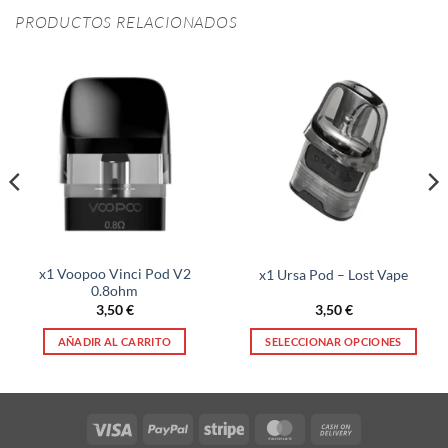
PRODUCTOS RELACIONADOS
x1 Voopoo Vinci Pod V2
x1 Ursa Pod – Lost Vape
0.8ohm
3,50
€
3,50
€
AÑADIR AL CARRITO
SELECCIONAR OPCIONES
Este
producto
tiene
múltiples
Visa
PayPal
Stripe
MasterCard
Cash
variantes.