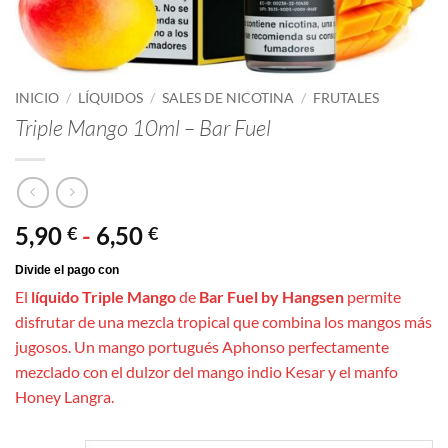
INICIO
/
LÍQUIDOS
/
SALES DE NICOTINA
/
FRUTALES
Triple Mango 10ml – Bar Fuel
Rango
5,90
-
6,50
€
€
de
precios:
El
líquido Triple Mango
de
Bar Fuel by Hangsen
permite
desde
disfrutar de una mezcla tropical que combina los mangos más
5,90 €
jugosos. Un mango portugués Aphonso perfectamente
hasta
mezclado con el dulzor del mango indio Kesar y el manfo
6,50 €
Honey Langra.