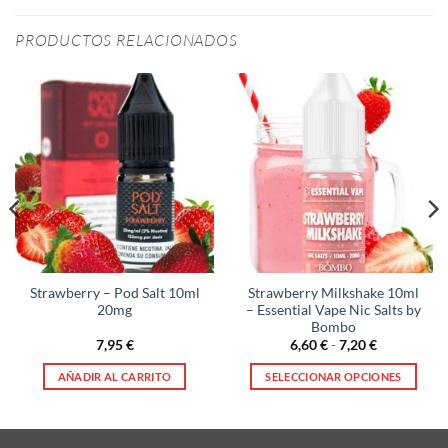
PRODUCTOS RELACIONADOS
Strawberry – Pod Salt 10ml
Strawberry Milkshake 10ml
20mg
– Essential Vape Nic Salts by
Bombo
Rango
7,95
€
6,60
€
-
7,20
€
de
precios:
AÑADIR AL CARRITO
SELECCIONAR OPCIONES
desde
6,60 €
Este
hasta
producto
7,20 €
tiene