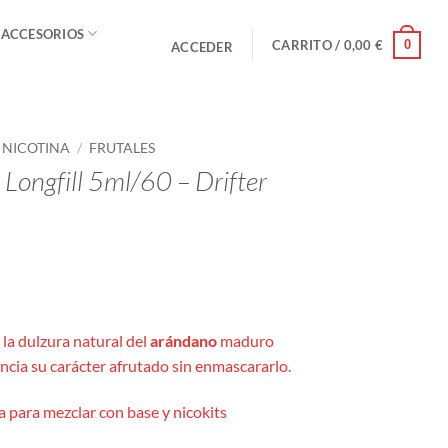
 ACCESORIOS
0
CARRITO /
0,00
€
ACCEDER
E NICOTINA
/
FRUTALES
 Longfill 5ml/60 – Drifter
la dulzura natural del
arándano
maduro
cia su carácter afrutado sin enmascararlo.
 para mezclar con base y nicokits