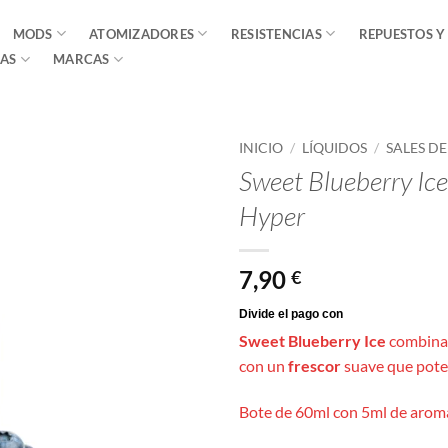
MODS
ATOMIZADORES
RESISTENCIAS
REPUESTOS Y
AS
MARCAS
INICIO
/
LÍQUIDOS
/
SALES D
Sweet Blueberry Ice
Hyper
7,90
€
Sweet Blueberry Ice
combina 
con un
frescor
suave que poten
Bote de 60ml con 5ml de aroma