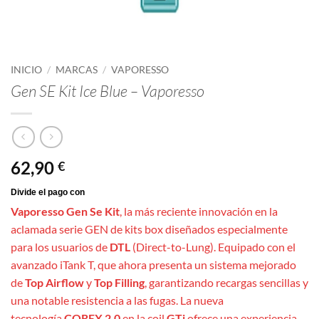
INICIO
/
MARCAS
/
VAPORESSO
Gen SE Kit Ice Blue – Vaporesso
62,90
€
Vaporesso Gen Se Kit
, la más reciente innovación en la
aclamada serie GEN de kits box diseñados especialmente
para los usuarios de
DTL
(Direct-to-Lung). Equipado con el
avanzado iTank T, que ahora presenta un sistema mejorado
de
Top Airflow
y
Top Filling
, garantizando recargas sencillas y
una notable resistencia a las fugas. La nueva
tecnología
COREX 2.0
en la coil
GTi
ofrece una experiencia