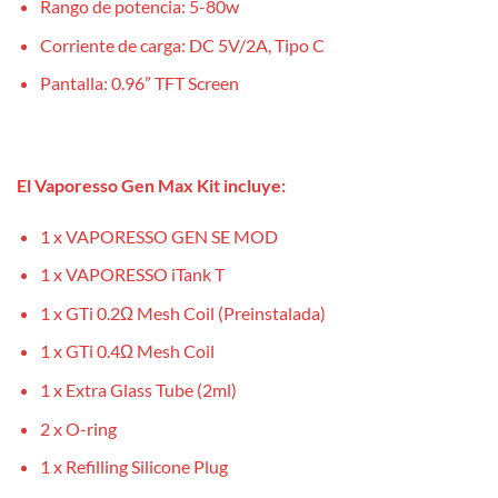
Rango de potencia: 5-80w
Corriente de carga: DC 5V/2A, Tipo C
Pantalla: 0.96” TFT Screen
El Vaporesso Gen Max Kit incluye:
1 x VAPORESSO GEN SE MOD
1 x VAPORESSO iTank T
1 x GTi 0.2Ω Mesh Coil (Preinstalada)
1 x GTi 0.4Ω Mesh Coil
1 x Extra Glass Tube (2ml)
2 x O-ring
1 x Refilling Silicone Plug