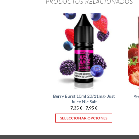
PRODUCTOS RELACIONADOS
STENCIAS
ze – Pod Salt 10ml
Berry Burst 10ml 20/11mg- Just
St
0mg
Juice Nic Salt
Rango
95
€
7,35
€
-
7,95
€
de
precios:
R MÁS
SELECCIONAR OPCIONES
desde
7,35 €
Este
hasta
producto
7,95 €