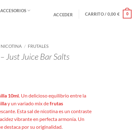
 ACCESORIOS
0
CARRITO /
0,00
€
ACCEDER
E NICOTINA
/
FRUTALES
– Just Juice Bar Salts
o
s:
illa 10ml.
Un delicioso equilibrio entre la
illa
y un variado mix de
frutas
escante. Esta sal de nicotina es un contraste
acidez vibrante en perfecta armonía. Un
e destaca por su originalidad.