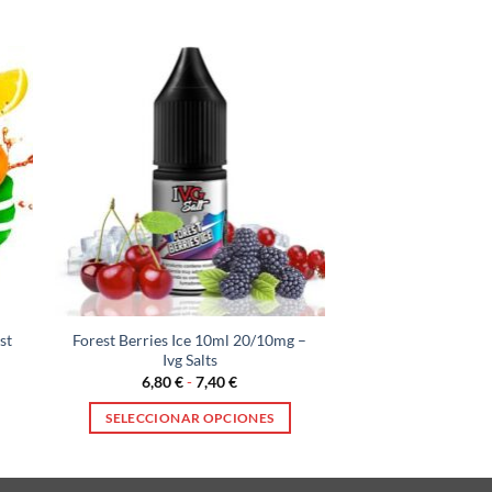
st
Forest Berries Ice 10ml 20/10mg –
Ivg Salts
Rango
6,80
€
-
7,40
€
de
precios:
SELECCIONAR OPCIONES
desde
6,80 €
Este
hasta
producto
7,40 €