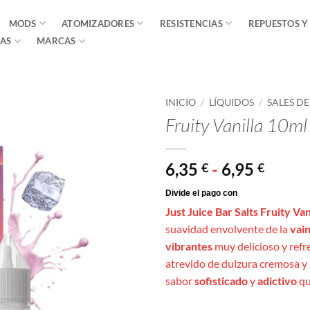
MODS
ATOMIZADORES
RESISTENCIAS
REPUESTOS Y
AS
MARCAS
INICIO
/
LÍQUIDOS
/
SALES D
Fruity Vanilla 10ml 
Rang
6,35
-
6,95
€
€
de
precio
Just Juice Bar Salts Fruity Van
desde
suavidad envolvente de la
vain
6,35 €
vibrantes
muy delicioso y refr
hasta
atrevido de dulzura cremosa y 
6,95 €
sabor
sofisticado
y
adictivo
qu