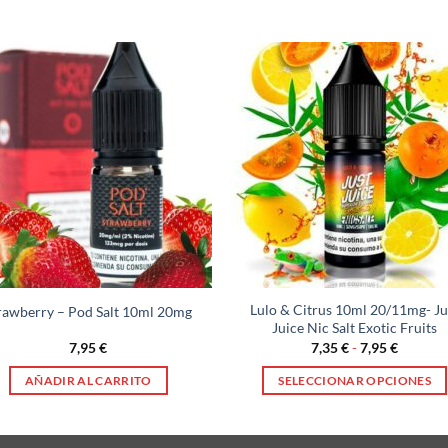
Lulo & Citrus 10ml 20/11mg- Ju
rawberry – Pod Salt 10ml 20mg
Juice Nic Salt Exotic Fruits
Rango
7,95
€
7,35
€
-
7,95
€
de
precios:
AÑADIR AL CARRITO
SELECCIONAR OPCIONES
desde
7,35 €
Este
hasta
producto
7,95 €