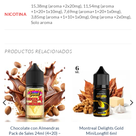
15,38mg (aroma +2x20mg), 11,54mg (aroma
+1×20+1x10mg), 7,69mg (aroma+1×20+1x0mg),
NICOTINA
3,85mg (aroma +1×10+1x0mg), 0mg (aroma +2x0mg),
Solo aroma
PRODUCTOS RELACIONADOS
Chocolate con Almendras
Montreal Delights Gold
Pack de Sales 24ml (4+20) –
MiniLongfill 6ml