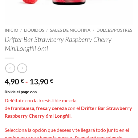
INICIO
/
LÍQUIDOS
/
SALES DE NICOTINA
/
DULCES/POSTRES
Drifter Bar Strawberry Raspberry Cherry
MiniLongfill 6ml
Rango
4,90
-
13,90
€
€
de
precios:
Deléitate con la irresistible mezcla
desde
de
frambuesa
,
fresa
y
cereza
con el
Drifter Bar Strawberry
4,90 €
Raspberry Cherry 6ml Longfill
.
hasta
13,90 €
Selecciona la opción que desees y te llegará todo junto en el
pedido para que hagas la mezcla! Se enviará con sales de