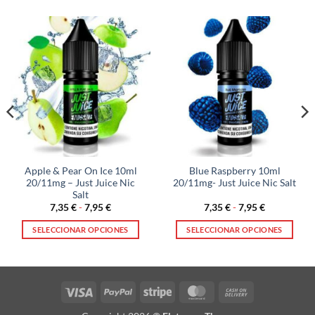
Apple & Pear On Ice 10ml
Blue Raspberry 10ml
20/11mg – Just Juice Nic
20/11mg- Just Juice Nic Salt
Salt
Rango
Rango
7,35
€
-
7,95
€
7,35
€
-
7,95
€
de
de
precios:
precios:
SELECCIONAR OPCIONES
SELECCIONAR OPCIONES
desde
desde
7,35 €
7,35 €
Este
Este
hasta
hasta
producto
producto
7,95 €
7,95 €
tiene
tiene
múltiples
múltiples
Visa
PayPal
Stripe
MasterCard
Cash
variantes.
variantes.
On