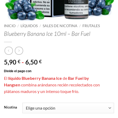
INICIO
/
LÍQUIDOS
/
SALES DE NICOTINA
/
FRUTALES
Blueberry Banana Ice 10ml – Bar Fuel
Rango
5,90
-
6,50
€
€
de
precios:
El
líquido Blueberry Banana Ice
de
Bar Fuel by
desde
Hangsen
combina arándanos recién recolectados con
5,90 €
plátanos maduros y un intenso toque frío.
hasta
6,50 €
Nicotina