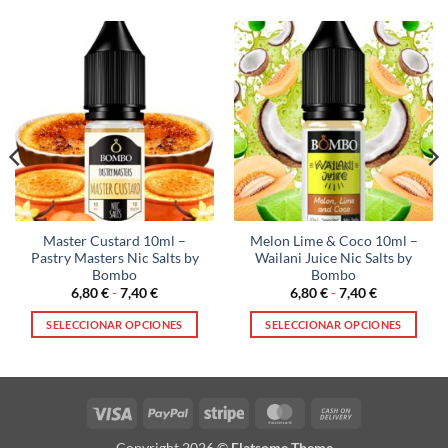
Master Custard 10ml –
Melon Lime & Coco 10ml –
Pastry Masters Nic Salts by
Wailani Juice Nic Salts by
Bombo
Bombo
Rango
Rango
6,80
€
-
7,40
€
6,80
€
-
7,40
€
de
de
precios:
precios:
SELECCIONAR OPCIONES
SELECCIONAR OPCIONES
desde
desde
6,80 €
6,80 €
Este
Este
hasta
hasta
producto
producto
7,40 €
7,40 €
tiene
tiene
múltiples
múltiples
Visa
PayPal
Stripe
MasterCard
Cash
variantes.
variantes.
On
Copyright 2026 ©
Flatsome Theme