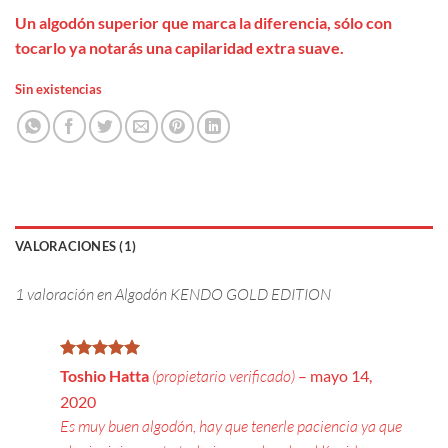
Un algodón superior que marca la diferencia, sólo con
tocarlo ya notarás una capilaridad extra suave.
Sin existencias
VALORACIONES (1)
1 valoración en
Algodón KENDO GOLD EDITION
Valorado
Toshio Hatta
(propietario verificado)
–
mayo 14,
con
5
de 5
2020
Es muy buen algodón, hay que tenerle paciencia ya que