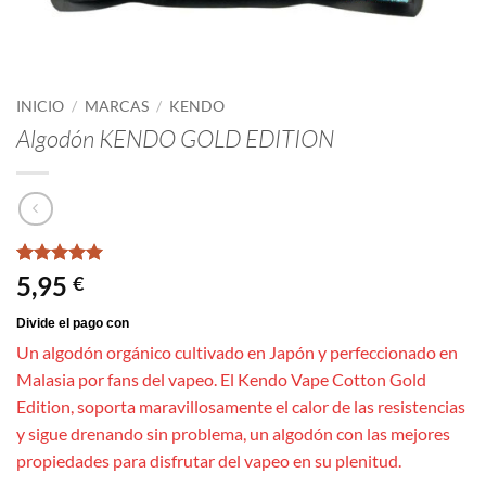
INICIO
/
MARCAS
/
KENDO
Algodón KENDO GOLD EDITION
Valorado
1
5,95
€
con
5
de 5
en base a
valoración
de un
Un algodón orgánico cultivado en Japón y perfeccionado en
cliente
Malasia por fans del vapeo. El Kendo Vape Cotton Gold
Edition, soporta maravillosamente el calor de las resistencias
y sigue drenando sin problema, un algodón con las mejores
propiedades para disfrutar del vapeo en su plenitud.