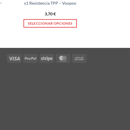
–
x1 Resistencia TPP – Voopoo
3,70
€
SELECCIONAR OPCIONES
Este
producto
tiene
múltiples
variantes.
Visa
PayPal
Stripe
MasterCard
Cash
Las
On
opciones
Delivery
se
pueden
elegir
en
la
página
de
producto