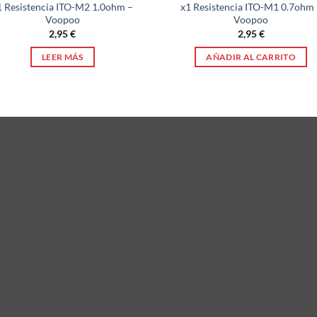
1 Resistencia ITO-M2 1.0ohm –
x1 Resistencia ITO-M1 0.7ohm 
Voopoo
Voopoo
2,95
€
2,95
€
LEER MÁS
AÑADIR AL CARRITO