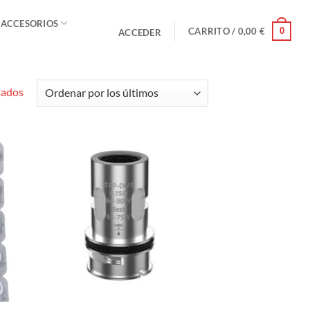
 ACCESORIOS
0
CARRITO /
0,00
€
ACCEDER
Ordenado
tados
por
los
últimos